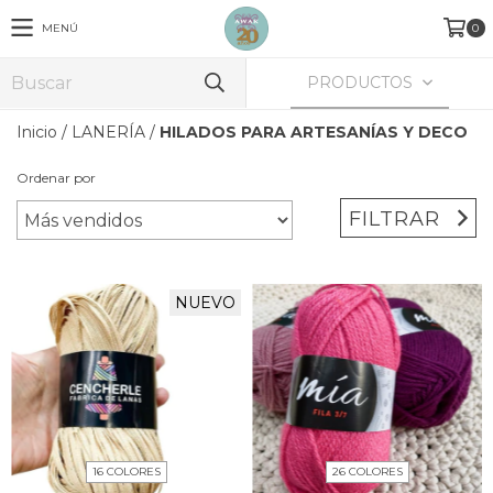
MENÚ
0
PRODUCTOS
Inicio
/
LANERÍA
/
HILADOS PARA ARTESANÍAS Y DECO
Ordenar por
FILTRAR
NUEVO
16 COLORES
26 COLORES